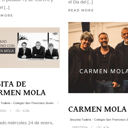
el Día del
el
READ MORE
 MORE
SITA DE
RMEN MOLA
s Tudela – Colegio San Francisco Javier
CARMEN MOLA
/2024
4.23k
Jesuitas Tudela – Colegio San Francisco J
ado miércoles 24 de enero,
03/02/2024
4.2k