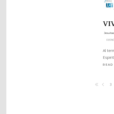
VI
Jesuita
01/09
Al ter
Espiri
READ
3