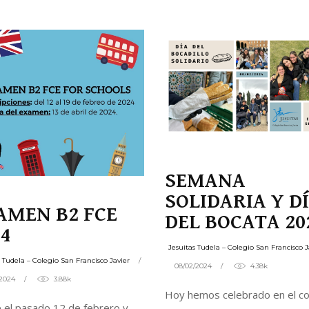
n de mediación y convivencia
iqueta
SEMANA
SOLIDARIA Y D
AMEN B2 FCE
DEL BOCATA 20
24
Jesuitas Tudela – Colegio San Francisco J
s Tudela – Colegio San Francisco Javier
08/02/2024
4.38k
/2024
3.88k
Hoy hemos celebrado en el co
 el pasado 12 de febrero y