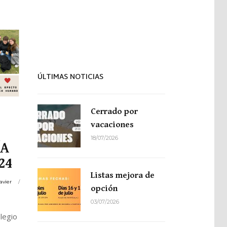
Proyecto de idiomas
ÚLTIMAS NOTICIAS
Cerrado por
vacaciones
18/07/2026
ÍA
24
Listas mejora de
avier
opción
03/07/2026
legio