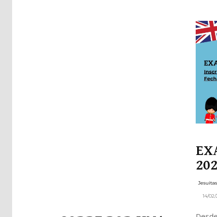
Pla
Net
EX
20
Jesuita
14/02
Desde