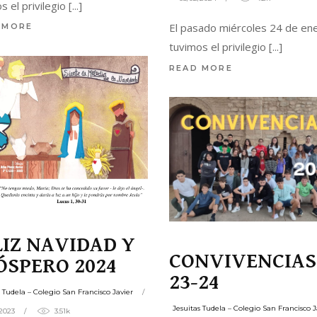
s el privilegio
El pasado miércoles 24 de en
 MORE
tuvimos el privilegio
READ MORE
LIZ NAVIDAD Y
CONVIVENCIAS
ÓSPERO 2024
23-24
s Tudela – Colegio San Francisco Javier
Jesuitas Tudela – Colegio San Francisco J
/2023
3.51k