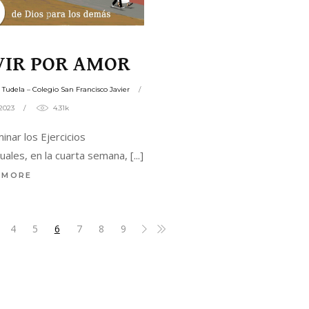
VIR POR AMOR
s Tudela – Colegio San Francisco Javier
/2023
4.31k
minar los Ejercicios
tuales, en la cuarta semana,
 MORE
4
5
6
7
8
9