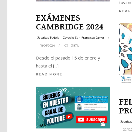
tuvimo
READ
EXÁMENES
CAMBRIDGE 2024
Jesuitas Tudela – Colegio San Francisco Javier
18/01/2024
3.87k
Desde el pasado 15 de enero y
hasta el
READ MORE
FE
PR
Jesuita
22/12