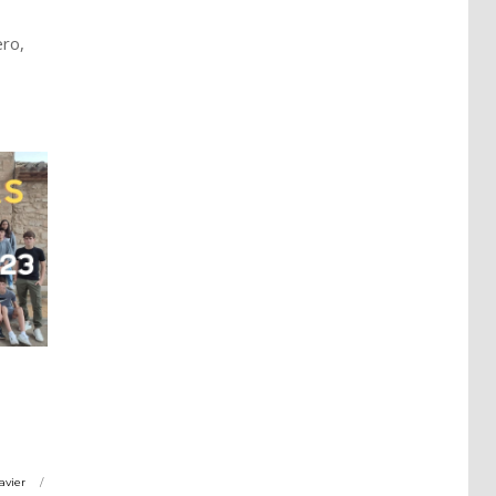
ero,
avier