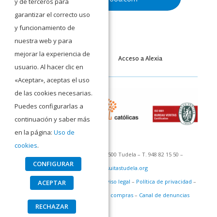
y de terceros para
garantizar el correcto uso
y funcionamiento de
nuestra web y para
mejorar la experiencia de
Acceso a Moodle
Acceso a Alexia
usuario. Al hacer clic en
«Aceptar», aceptas el uso
de las cookies necesarias.
Puedes configurarlas a
continuación y saber más
en la página:
Uso de
cookies
.
C/ San Francisco Javier 1 – 31500 Tudela – T. 948 82 15 50 –
CONFIGURAR
recepcion@jesuitastudela.org
©Colegio San Francisco Javier –
Aviso legal
–
Política de privacidad
–
ACEPTAR
Política de cookies
–
Política de compras
–
Canal de denuncias
RECHAZAR