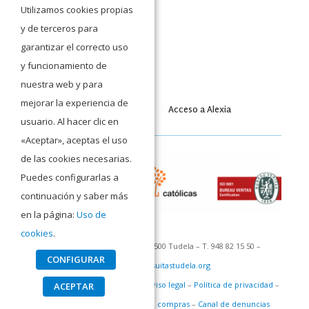
Utilizamos cookies propias
y de terceros para
garantizar el correcto uso
y funcionamiento de
nuestra web y para
mejorar la experiencia de
Acceso a Moodle
Acceso a Alexia
usuario. Al hacer clic en
«Aceptar», aceptas el uso
de las cookies necesarias.
Puedes configurarlas a
continuación y saber más
en la página:
Uso de
cookies
.
C/ San Francisco Javier 1 – 31500 Tudela – T. 948 82 15 50 –
CONFIGURAR
recepcion@jesuitastudela.org
©Colegio San Francisco Javier –
Aviso legal
–
Política de privacidad
–
ACEPTAR
Política de cookies
–
Política de compras
–
Canal de denuncias