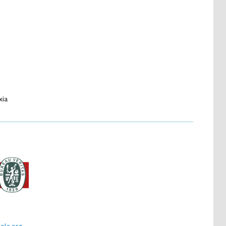
Proyecto de idiomas
xia
ela.org