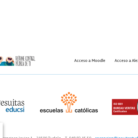
n de mediación y convivencia
iqueta
Acceso a Moodle
Acceso a Ale
Francisco Javier 1 – 31500 Tudela – T. 948 82 15 50 –
recepcion@jesuitastud