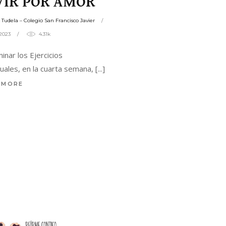
VIR POR AMOR
s Tudela – Colegio San Francisco Javier
/2023
4.31k
minar los Ejercicios
tuales, en la cuarta semana,
 MORE