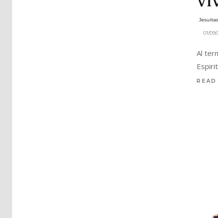
VI
Jesuita
01/09
Al ter
Espiri
READ