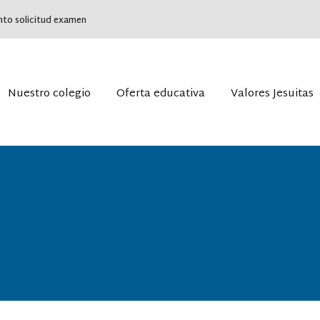
to solicitud examen
rta académica
Jesuitas Tudela
Oferta académica
que nos diferencia
Historia del colegio
Lo que nos diferencia
Nuestro colegio
Oferta educativa
Valores Jesuitas
Misión, visión y valores
 de Acción Tutorial
Oferta
idas de atención a la
Ficha de inscripción
ersidad
n de mediación y convivencia
iqueta
rta académica
Jesuitas Tudela
Oferta académica
que nos diferencia
Historia del colegio
Lo que nos diferencia
Misión, visión y valores
 de Acción Tutorial
Oferta
idas de atención a la
Ficha de inscripción
ersidad