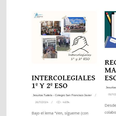
Pla
Net
RE
MA
INTERCOLEGIALES
ES
1º Y 2º ESO
Jesuita
05/11/
Jesuitas Tudela – Colegio San Francisco Javier
26/11/2024
4.69k
Desde
colabo
Bajo el lema “Ven, sígueme (con