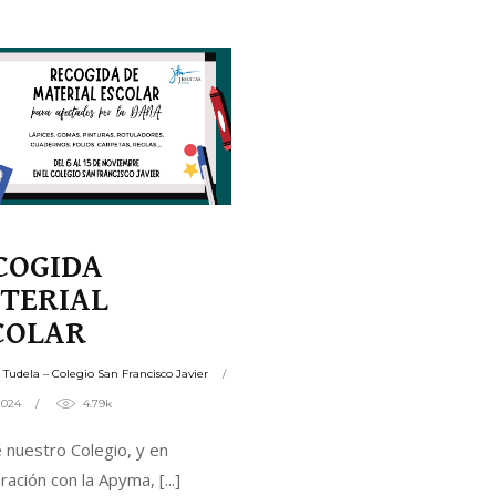
n de mediación y convivencia
iqueta
COGIDA
TERIAL
COLAR
s Tudela – Colegio San Francisco Javier
2024
4.79k
 nuestro Colegio, y en
ración con la Apyma,