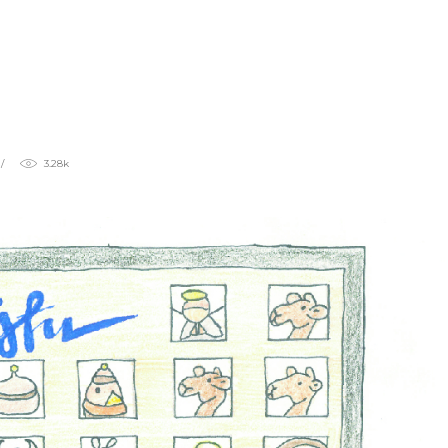
n de mediación y convivencia
iqueta
3.28k