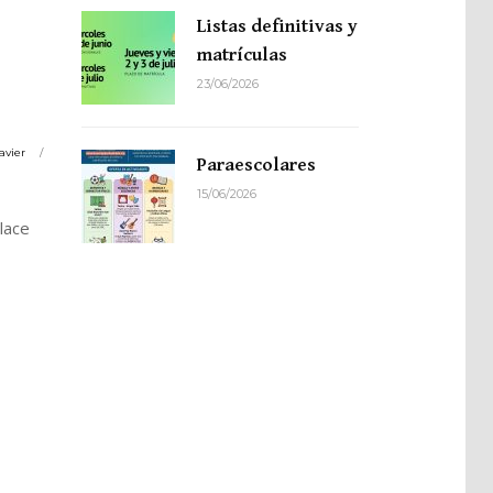
Listas definitivas y
matrículas
23/06/2026
avier
Paraescolares
15/06/2026
lace