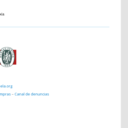
xia
ela.org
compras
–
Canal de denuncias