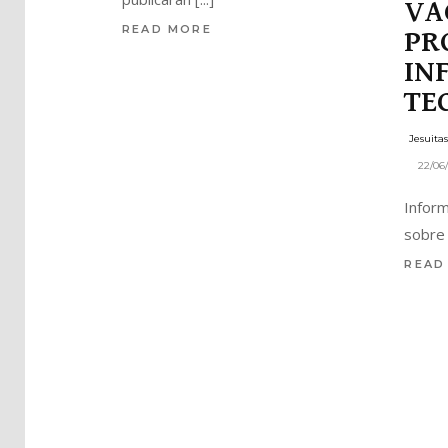
VA
READ MORE
PR
IN
TE
Jesuita
22/06
Inform
sobre
READ