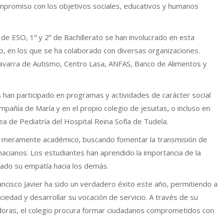
promiso con los objetivos sociales, educativos y humanos
 de ESO, 1º y 2º de Bachillerato se han involucrado en esta
ado, en los que se ha colaborado con diversas organizaciones.
avarra de Autismo, Centro Lasa, ANFAS, Banco de Alimentos y
s han participado en programas y actividades de carácter social
mpañía de María y en el propio colegio de jesuitas, o incluso en
 de Pediatría del Hospital Reina Sofía de Tudela.
o meramente académico, buscando fomentar la transmisión de
nacianos. Los estudiantes han aprendido la importancia de la
llado su empatía hacia los demás.
ancisco Javier ha sido un verdadero éxito este año, permitiendo a
iedad y desarrollar su vocación de servicio. A través de su
oras, el colegio procura formar ciudadanos comprometidos con