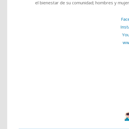
el bienestar de su comunidad; hombres y muje
Fac
Inst
You
ww