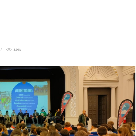
n de mediación y convivencia
iqueta
3.91k