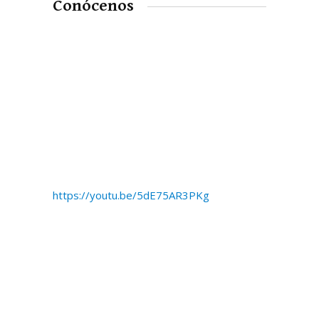
Conócenos
https://youtu.be/5dE75AR3PKg