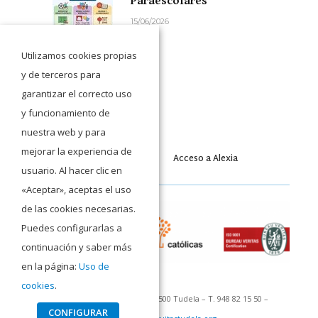
Paraescolares
15/06/2026
Utilizamos cookies propias
y de terceros para
garantizar el correcto uso
y funcionamiento de
nuestra web y para
mejorar la experiencia de
Acceso a Moodle
Acceso a Alexia
usuario. Al hacer clic en
«Aceptar», aceptas el uso
de las cookies necesarias.
Puedes configurarlas a
continuación y saber más
en la página:
Uso de
cookies
.
C/ San Francisco Javier 1 – 31500 Tudela – T. 948 82 15 50 –
CONFIGURAR