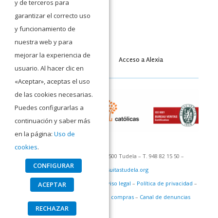
y de terceros para
garantizar el correcto uso
y funcionamiento de
nuestra web y para
mejorar la experiencia de
Acceso a Moodle
Acceso a Alexia
usuario. Al hacer clic en
«Aceptar», aceptas el uso
de las cookies necesarias.
Puedes configurarlas a
continuación y saber más
en la página:
Uso de
cookies
.
C/ San Francisco Javier 1 – 31500 Tudela – T. 948 82 15 50 –
CONFIGURAR
recepcion@jesuitastudela.org
©Colegio San Francisco Javier –
Aviso legal
–
Política de privacidad
–
ACEPTAR
Política de cookies
–
Política de compras
–
Canal de denuncias
RECHAZAR