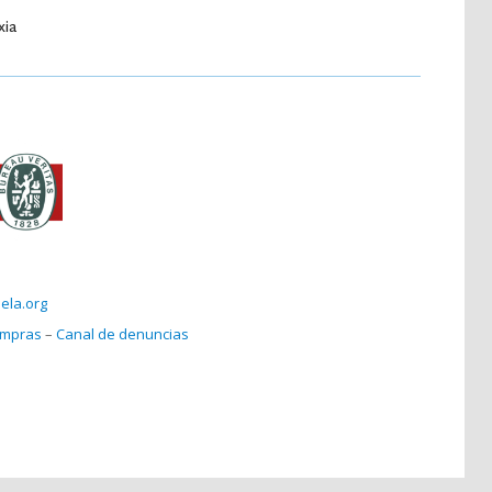
xia
ela.org
compras
–
Canal de denuncias