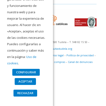
y funcionamiento de
nuestra web y para
mejorar la experiencia de
usuario. Al hacer clic en
«Aceptar», aceptas el uso
de las cookies necesarias.
C/ San Francisco Javier 1 – 31500 Tudela – T. 948 82 15 50 –
Puedes configurarlas a
recepcion@jesuitastudela.org
continuación y saber más
©Colegio San Francisco Javier –
Aviso legal
–
Política de privacidad
–
en la página:
Uso de
Política de cookies
–
Política de compras
–
Canal de denuncias
cookies
.
CONFIGURAR
ACEPTAR
RECHAZAR